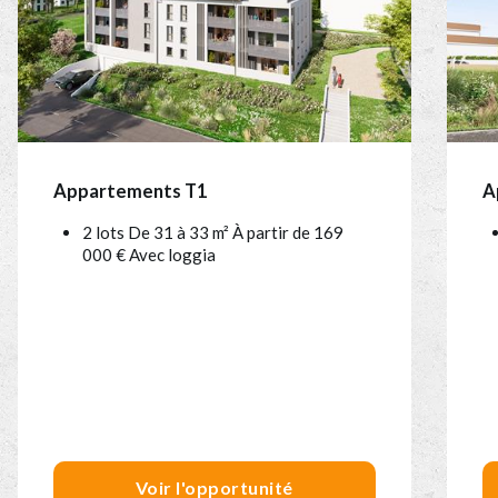
Appartements T1
A
2 lots De 31 à 33 m² À partir de 169
000 € Avec loggia
Voir l'opportunité