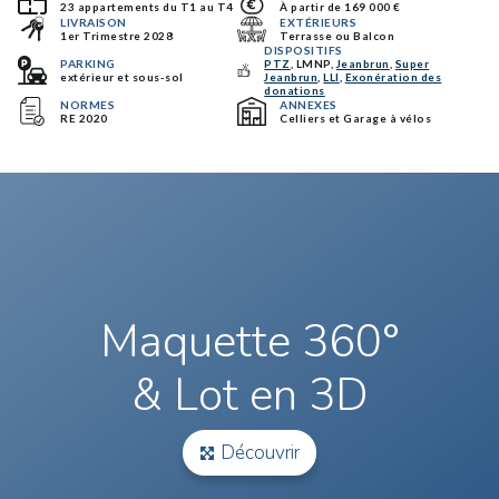
23 appartements du T1 au T4
À partir de 169 000 €
LIVRAISON
EXTÉRIEURS
1er Trimestre 2028
Terrasse ou Balcon
DISPOSITIFS
PARKING
PTZ
, LMNP,
Jeanbrun
,
Super
extérieur et sous-sol
Jeanbrun
,
LLI
,
Exonération des
donations
NORMES
ANNEXES
RE 2020
Celliers et Garage à vélos