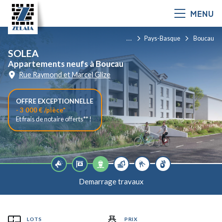
MENU
Tous nos
programmes
Pays-Basque
Boucau
immobiliers
SOLEA
Appartements neufs à Boucau
Rue Raymond et Marcel Glize
OFFRE EXCEPTIONNELLE
- 3 000 € /pièce*
Et frais de notaire offerts** !
LOTS
PRIX